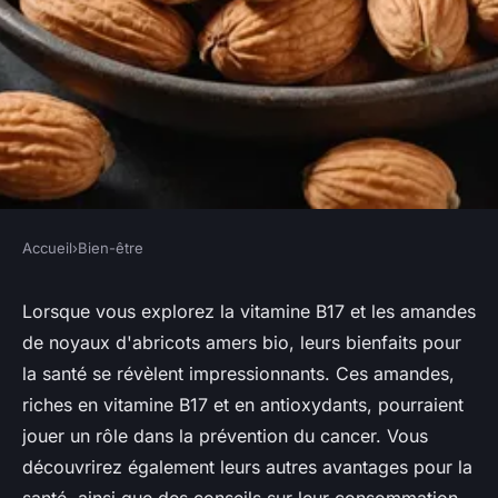
Accueil
›
Bien-être
BIEN-ÊTRE
B17, amande de noyaux
Lorsque vous explorez la vitamine B17 et les amandes
de noyaux d'abricots amers bio, leurs bienfaits pour
d'abricots amers bio :
la santé se révèlent impressionnants. Ces amandes,
bénéfices et prix
riches en vitamine B17 et en antioxydants, pourraient
jouer un rôle dans la prévention du cancer. Vous
Faustine
•
1 août 2024
•
4 min de lecture
découvrirez également leurs autres avantages pour la