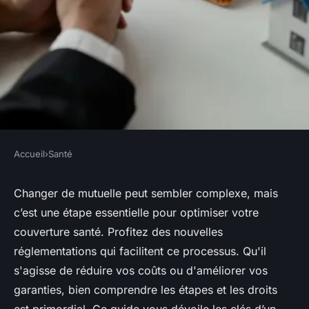
Accueil
›
Santé
SANTÉ
Changement de mutuelle : les
Changer de mutuelle peut sembler complexe, mais
c’est une étape essentielle pour optimiser votre
clés pour une couverture
couverture santé. Profitez des nouvelles
réussie
réglementations qui facilitent ce processus. Qu'il
s'agisse de réduire vos coûts ou d'améliorer vos
Faustine
•
19 mai 2025
•
3 min de lecture
garanties, bien comprendre les étapes et les droits